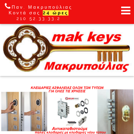
Παν. Μακρυπούλιας
Κοντά σας
24 ώρες
210 52.33.33.2